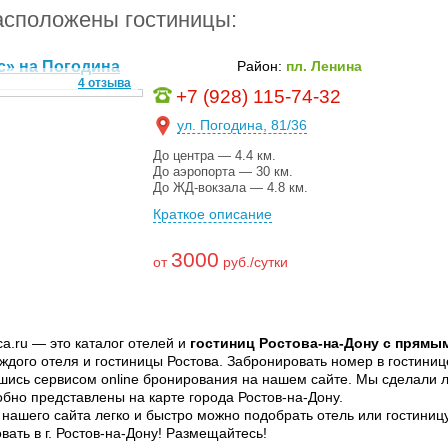
асположены гостиницы:
с» на Погодина
Район:
пл. Ленина
4 отзыва
+7 (928) 115-74-32
ул. Погодина, 81/36
До центра — 4.4 км.
До аэропорта — 30 км.
До ЖД-вокзала — 4.8 км.
Краткое описание
3000
от
руб./сутки
ca.ru — это каталог отелей и
гостиниц Ростова-на-Дону с прям
ждого отеля и гостиницы Ростова. Забронировать номер в гостиниц
шись сервисом online бронирования на нашем сайте. Мы сделали ле
обно представлены на карте города Ростов-на-Дону.
 нашего сайта легко и быстро можно подобрать отель или гостиниц
ать в г. Ростов-на-Дону! Размещайтесь!