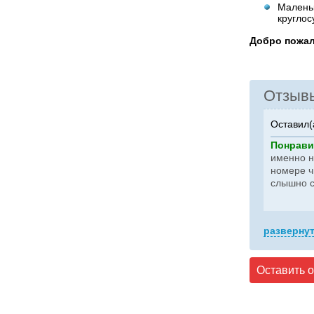
Маленьк
круглос
Добро пожал
Отзыв
Оставил(
Понрави
именно на
номере ч
слышно с
развернут
Оставить 