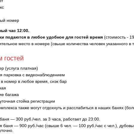
рт
кс
ый номер
ный час 12:00.
ки подаются в любое удобное для гостей время
(стоимость - 19
тельное место в номере (свыше количества человек указанного в 
м гостей
р (услуга платная)
ая парковка с видеонаблюдением
 в номер в любое время, снэк бар
ная
ие багажа
уточная стойка регистрации
омплекса также могут отдохнуть и расслабиться в наших банях (бо
аня — 300 руб./чел. за 3 часа, работает до 23:00.
 баня — 900 руб./час (свыше 6 чел. — 100 руб./час с чел.), дубо
уточно.