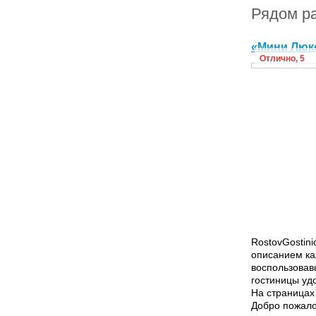
Рядом р
«Мини Люк
Отлично, 5
RostovGostini
описанием ка
воспользовав
гостиницы уд
На страницах
Добро пожалов