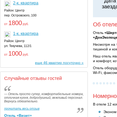
Дата
2-к. квартира
заезд
Район: Центр
пер. Островского, 100
1800
Об отел
от
руб.
Отель
«Шерт
1-к. квартира
«ДонЭкспоце
Район: Центр
Несмотря на 
ул. Текучева, 112/1
тишиной и ко
1000
от
руб.
Наш отель яв
и комфорт, к
еще 46 квартир посуточно »
Отель оборуд
Wi-Fi, факсом
Случайные отзывы гостей
— Отель просто супер, комфортабельные номера,
Номерно
отличная кухня, добродушный, вежливый персонал.
Вернусь обязательно.
В отеле 12 к
прочитать весь отзыв
Эконом
Отель «Визит»