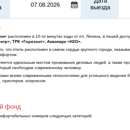
Дата
а
выезда
е
он»
расположен в 10-ти минутах езды от пл. Ленина, в пешей дост
нтр», ТРК «Горизонт», Аквапарк «H2O».
то, что отель расположен в самом сердце крупного города, оказыв
мфортом.
ляется идеальным местом проживания деловых людей, а также пр
оторый необходим современному человеку.
ован всеми современными технологиями для успешного ведения б
, принтером, ксероксом.
й фонд
омфортабельных номеров следующих категорий: