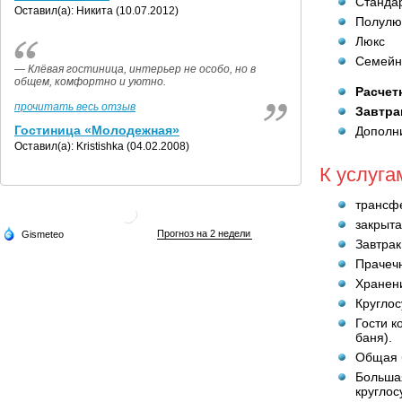
Станда
Оставил(а): Никита (10.07.2012)
Полулю
Люкс
Семейн
— Клёвая гостиница, интерьер не особо, но в
общем, комфортно и уютно.
Расчет
прочитать весь отзыв
Завтра
Гостиница «Молодежная»
Дополни
Оставил(а): Kristishka (04.02.2008)
К услуга
трансфе
закрыт
Завтрак
Прачеч
Хранен
Круглос
Гости к
баня).
Общая б
Большая
круглос