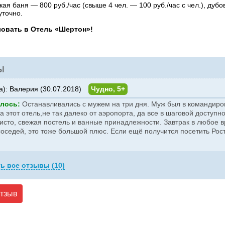
ая баня — 800 руб./час (свыше 4 чел. — 100 руб./час с чел.), ду
уточно.
овать в Отель «Шертон»!
ы
а):
Валерия (30.07.2018)
Чудно, 5+
лось:
Останавливались с мужем на три дня. Муж был в командиров
 этот отель,не так далеко от аэропорта, да все в шаговой доступно
исто, свежая постель и ванные принадлежности. Завтрак в любое 
оседей, это тоже большой плюс. Если ещё получится посетить Росто
ь все отзывы (10)
отзыв