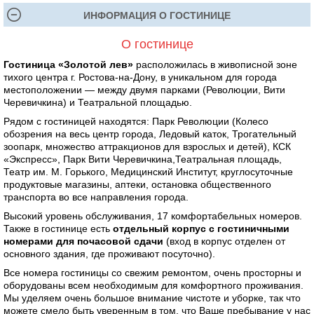
ИНФОРМАЦИЯ О ГОСТИНИЦЕ
О гостинице
Гостиница «Золотой лев»
расположилась в живописной зоне
тихого центра г. Ростова-на-Дону, в уникальном для города
местоположении — между двумя парками (Революции, Вити
Черевичкина) и Театральной площадью.
Рядом с гостиницей находятся: Парк Революции (Колесо
обозрения на весь центр города, Ледовый каток, Трогательный
зоопарк, множество аттракционов для взрослых и детей), КСК
«Экспресс», Парк Вити Черевичкина,Театральная площадь,
Театр им. М. Горького, Медицинский Институт, круглосуточные
продуктовые магазины, аптеки, остановка общественного
транспорта во все направления города.
Высокий уровень обслуживания, 17 комфортабельных номеров.
Также в гостинице есть
отдельный корпус с гостиничными
номерами для почасовой сдачи
(вход в корпус отделен от
основного здания, где проживают посуточно).
Все номера гостиницы со свежим ремонтом, очень просторны и
оборудованы всем необходимым для комфортного проживания.
Мы уделяем очень большое внимание чистоте и уборке, так что
можете смело быть уверенным в том, что Ваше пребывание у нас