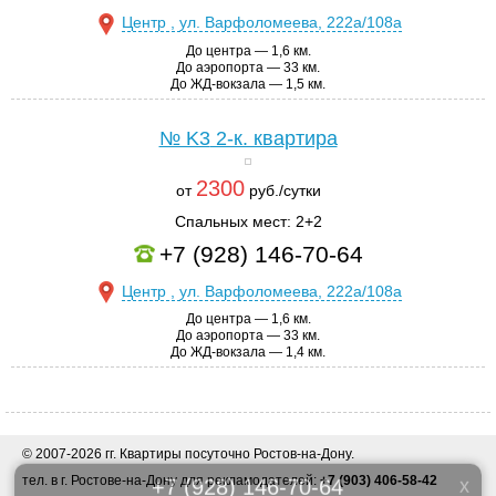
Центр , ул. Варфоломеева, 222а/108а
До центра — 1,6 км.
До аэропорта — 33 км.
До ЖД-вокзала — 1,5 км.
№ K3
2-к. квартира
2300
от
руб./сутки
Спальных мест: 2+2
+7 (928) 146-70-64
Центр , ул. Варфоломеева, 222а/108а
До центра — 1,6 км.
До аэропорта — 33 км.
До ЖД-вокзала — 1,4 км.
+7 (928) 146-70-64
x
© 2007-2026 гг. Квартиры посуточно Ростов-на-Дону.
Забронируйте квартиру напрямую в квартирном отеле.
тел. в г. Ростове-на-Дону для рекламодателей:
+7 (903) 406-58-42